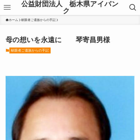
公益財団法人 栃木県アイバン
ク
ホーム
献眼者ご遺族からの手記
母の想いを永遠に 琴寄昌男様
献眼者ご遺族からの手記