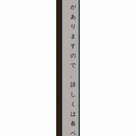
が
あ
り
ま
す
の
で
、
詳
し
く
は
各
ペ