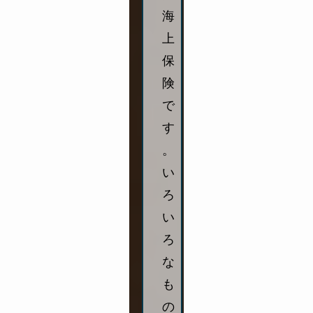
海
上
保
険
で
す
。
い
ろ
い
ろ
な
も
の