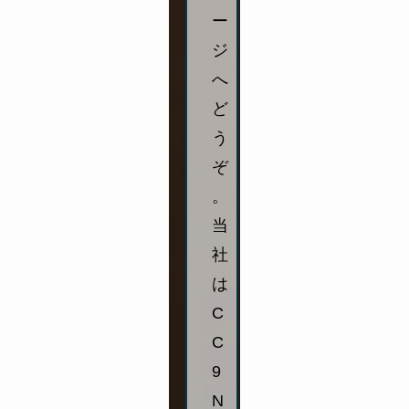
ー
ジ
へ
ど
う
ぞ
。
当
社
は
C
C
9
N