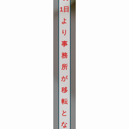
1日
よ
り
事
務
所
が
移
転
と
な