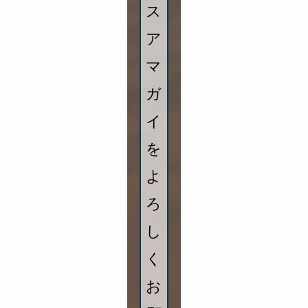
ス
ア
マ
ガ
イ
を
よ
ろ
し
く
お