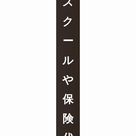
ス
ク
ー
ル
や
保
険