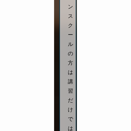
ン
ス
ク
ー
ル
の
方
は
講
習
だ
け
で
は