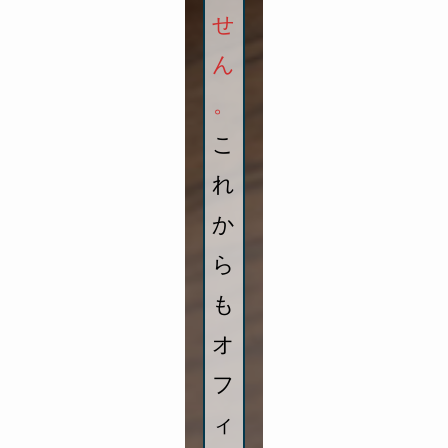
せ
ん
。
こ
れ
か
ら
も
オ
フ
ィ