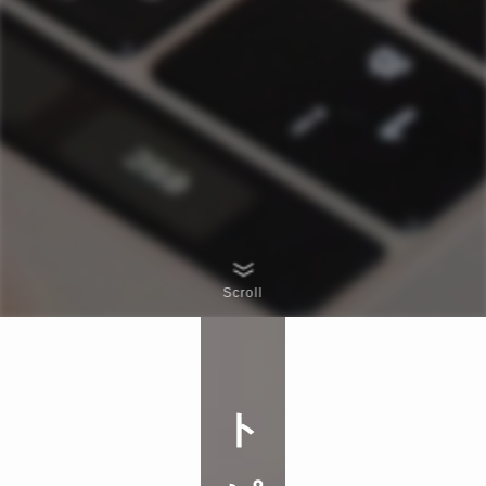
Scroll
ト