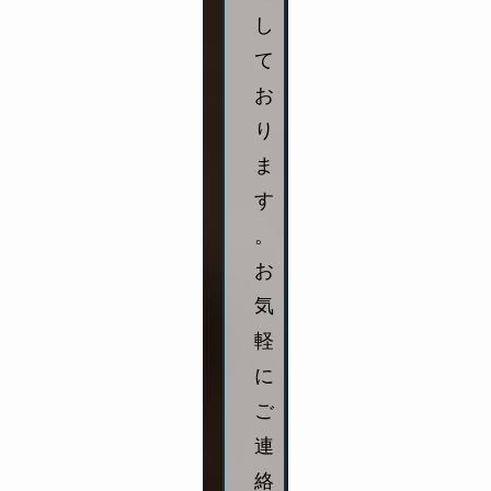
し
て
お
り
ま
す
。
お
気
軽
に
ご
連
絡