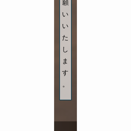
願
い
い
た
し
ま
す
。