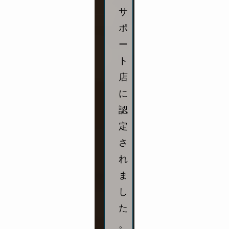
サ
ポ
ー
ト
店
に
認
定
さ
れ
ま
し
た
。