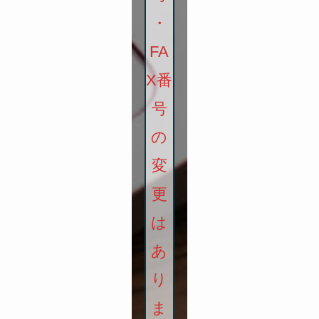
・
FA
X番
号
の
変
更
は
あ
り
ま