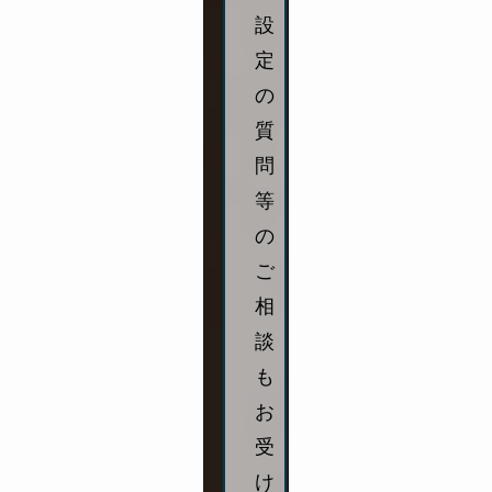
設
定
の
質
問
等
の
ご
相
談
も
お
受
け