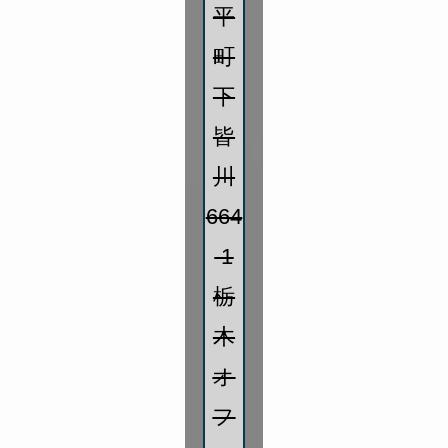
平
町
下
皆
川
664
-1
栃
木
オ
フ