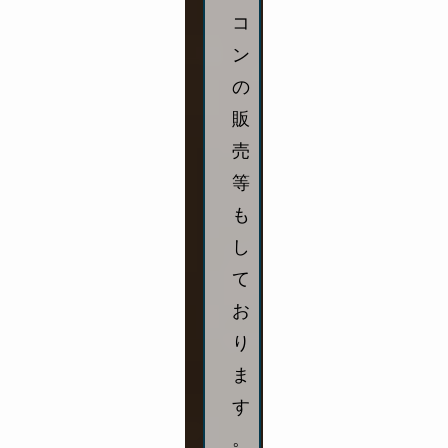
コ
ン
の
販
売
等
も
し
て
お
り
ま
す
。