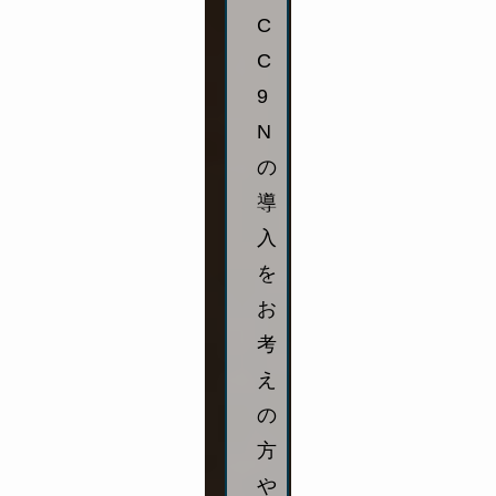
C
C
9
N
の
導
入
を
お
考
え
の
方
や