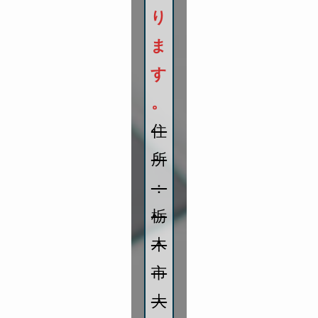
り
ま
す
。
住
所
：
栃
木
市
大