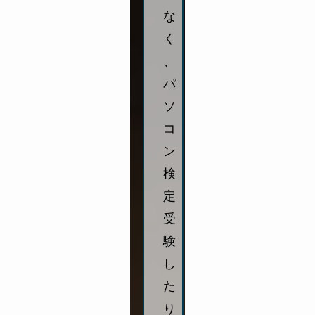
な
く
、
パ
ソ
コ
ン
検
定
受
験
し
た
り