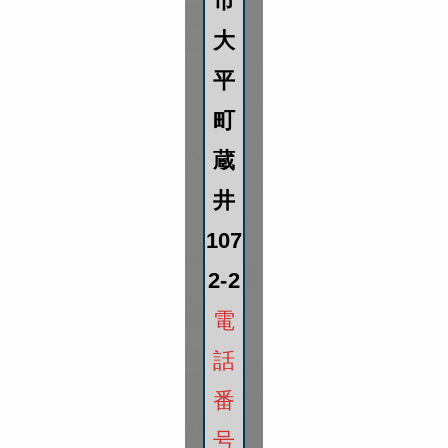
市
大
平
町
蔵
井
107
2-2
電
話
番
号