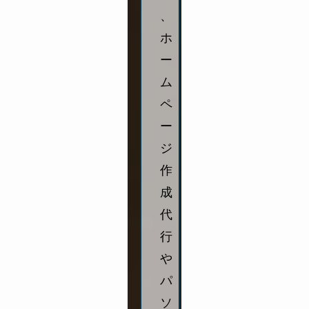
、
ホ
ー
ム
ペ
ー
ジ
作
成
代
行
や
パ
ソ