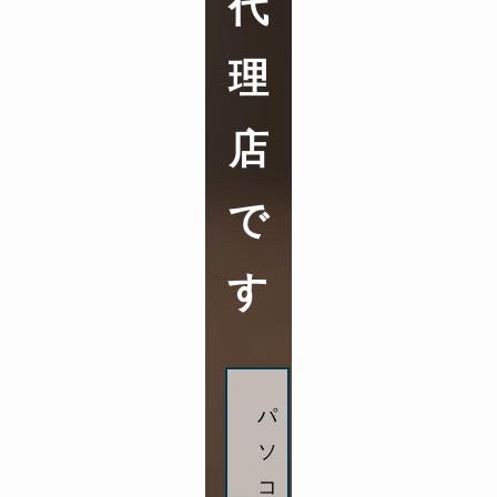
代
理
店
で
す
パ
ソ
コ