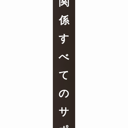
関
係
す
べ
て
の
サ