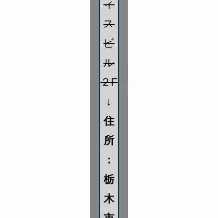
ィ
ス
ビ
ル
２F
↓
住
所
：
栃
木