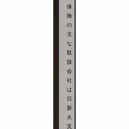
保
険
の
主
な
取
扱
会
社
は
日
新
火
災