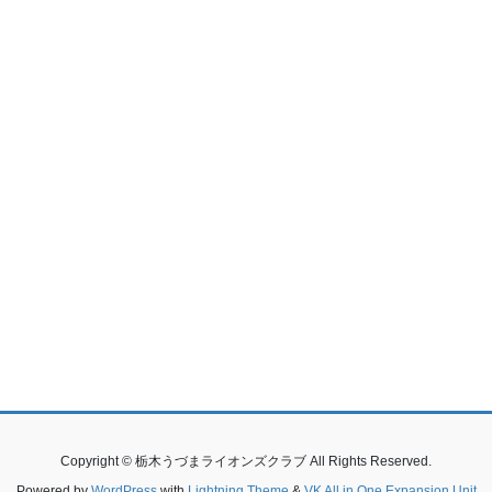
Copyright © 栃木うづまライオンズクラブ All Rights Reserved.
Powered by
WordPress
with
Lightning Theme
&
VK All in One Expansion Unit