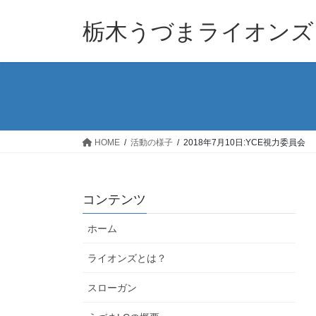
コ
ナ
ン
ビ
栃木うづまライオンズ
テ
ゲ
ン
ー
ツ
シ
へ
ョ
ス
ン
キ
に
ッ
移
HOME
活動の様子
2018年7月10日:YCE視力委員会
プ
動
コンテンツ
ホーム
ライオンズとは？
スローガン