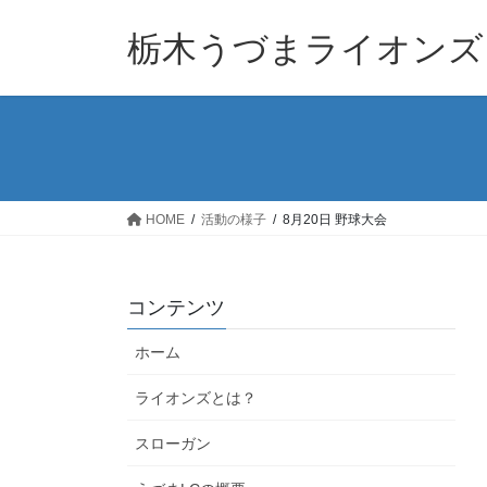
コ
ナ
ン
ビ
栃木うづまライオンズ
テ
ゲ
ン
ー
ツ
シ
へ
ョ
ス
ン
キ
に
ッ
移
HOME
活動の様子
8月20日 野球大会
プ
動
コンテンツ
ホーム
ライオンズとは？
スローガン