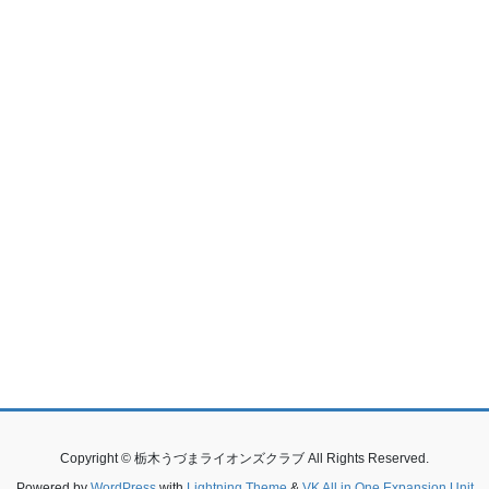
Copyright © 栃木うづまライオンズクラブ All Rights Reserved.
Powered by
WordPress
with
Lightning Theme
&
VK All in One Expansion Unit