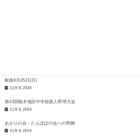
最近の投稿
吹上中学校生徒と合同の運動公園清掃
11月 12, 2024
薬物乱用防止教室 11月6日(水)
11月 12, 2024
CAB事業 足尾の植樹
11月 12, 2024
献血8月25日(日)
11月 6, 2024
第43回栃木地区中学校新人野球大会
11月 6, 2024
あかりの会・たんぽぽの会への寄贈
11月 6, 2024