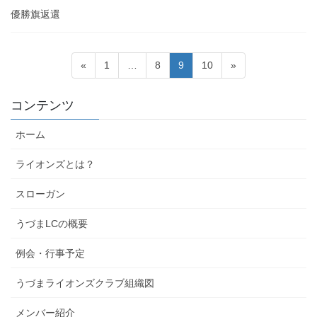
優勝旗返還
投
固
固
固
固
«
1
…
8
9
10
»
稿
定
定
定
定
ペ
ペ
ペ
ペ
ナ
コンテンツ
ー
ー
ー
ー
ビ
ジ
ジ
ジ
ジ
ホーム
ゲ
ー
ライオンズとは？
シ
スローガン
ョ
ン
うづまLCの概要
例会・行事予定
うづまライオンズクラブ組織図
メンバー紹介