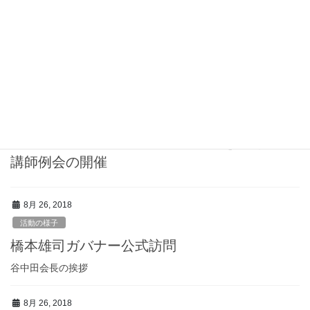
9月第2例会 9月5日
元333-Ｅ地区ガバナーの下川利澄Ｌを 講師にお招きして会員増強
の講師例会です
9月 8, 2018
活動の様子
会員増強と組織の強化 元333-Eガバナー・前
GMTコディネーター下川 利澄氏を迎えての
講師例会の開催
8月 26, 2018
活動の様子
橋本雄司ガバナー公式訪問
谷中田会長の挨拶
8月 26, 2018